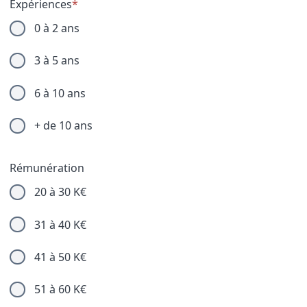
Expériences
*
0 à 2 ans
3 à 5 ans
6 à 10 ans
+ de 10 ans
Rémunération
20 à 30 K€
31 à 40 K€
41 à 50 K€
51 à 60 K€